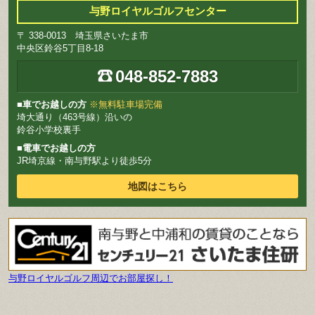
与野ロイヤルゴルフセンター
〒 338-0013 埼玉県さいたま市
中央区鈴谷5丁目8-18
048-852-7883
■車でお越しの方
※無料駐車場完備
埼大通り（463号線）沿いの
鈴谷小学校裏手
■電車でお越しの方
JR埼京線・南与野駅より徒歩5分
地図はこちら
与野ロイヤルゴルフ周辺でお部屋探し！